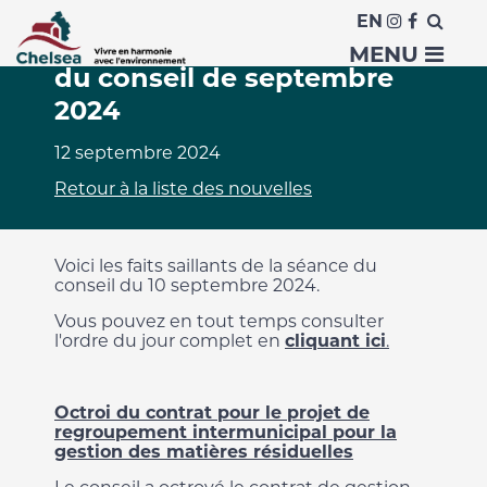
EN
Faits saillants de la séance
MENU
du conseil de septembre
2024
12 septembre 2024
Retour à la liste des nouvelles
Voici les faits saillants de la séance du
conseil du 10 septembre 2024.
Vous pouvez en tout temps consulter
l'ordre du jour complet en
cliquant ici
.
Octroi du contrat pour le projet de
regroupement intermunicipal pour la
gestion des matières résiduelles