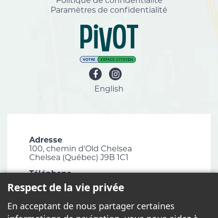
Politique de confidentialité
Paramètres de confidentialité
English
Adresse
100, chemin d'Old Chelsea
Chelsea (Québec) J9B 1C1
Téléphone
819 827-1124
Respect de la vie privée
Courriel
En acceptant de nous partager certaines
info@chelsea.ca