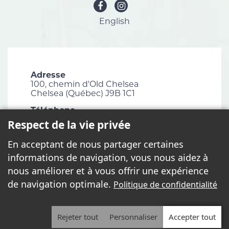
English
Adresse
100, chemin d'Old Chelsea
Chelsea (Québec) J9B 1C1
Téléphone
819 827-1124
Respect de la vie privée
Courriel
En acceptant de nous partager certaines
info@chelsea.ca
informations de navigation, vous nous aidez à
Télécopieur
nous améliorer et à vous offrir une expérience
819 827-2672
de navigation optimale.
Politique de confidentialité
Rejeter tout
Personnaliser
Accepter tout
2026 - Tous droits réservés. © Municipalité de Chelsea