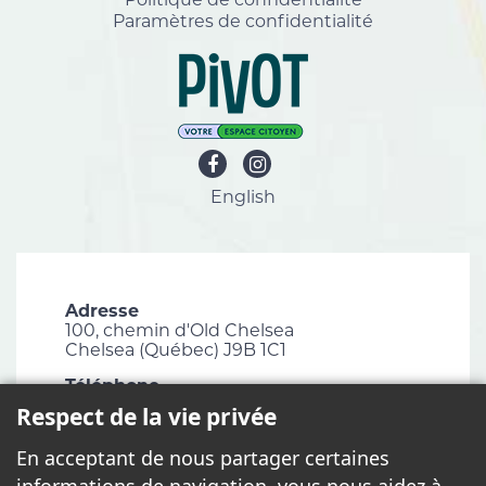
Paramètres de confidentialité
English
Adresse
100, chemin d'Old Chelsea
Chelsea (Québec) J9B 1C1
Téléphone
819 827-1124
Respect de la vie privée
Courriel
En acceptant de nous partager certaines
info@chelsea.ca