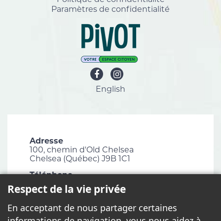
Paramètres de confidentialité
English
Adresse
100, chemin d'Old Chelsea
Chelsea (Québec) J9B 1C1
Téléphone
819 827-1124
Respect de la vie privée
Courriel
En acceptant de nous partager certaines
info@chelsea.ca
informations de navigation, vous nous aidez à