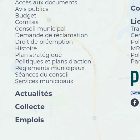
Accès aux documents
Co
Avis publics
Budget
Li
Comités
Conseil municipal
Tra
Demande de réclamation
Cen
Droit de préemption
Pol
Histoire
MRC
Plan stratégique
Pol
Politiques et plans d'action
Par
Règlements municipaux
Séances du conseil
Services municipaux
Actualités
Collecte
Emplois