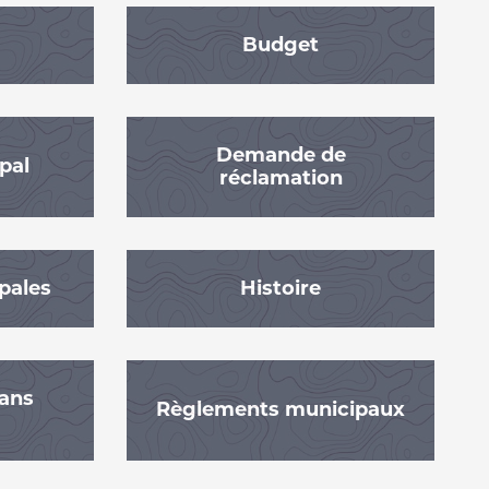
Budget
Demande de
pal
réclamation
pales
Histoire
lans
Règlements municipaux