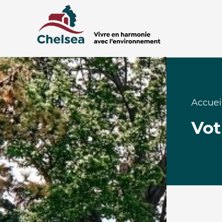
Accuei
Vot