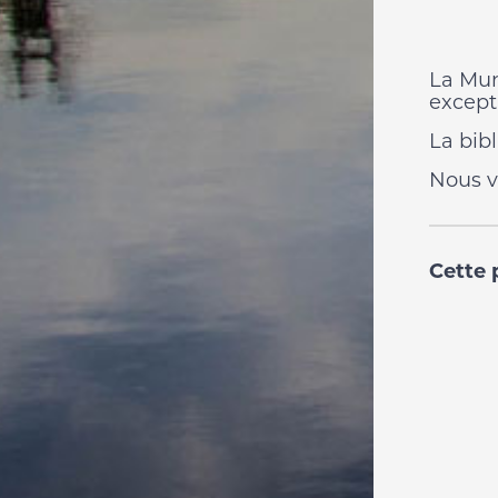
La Mun
except
La bib
Nous v
Cette 