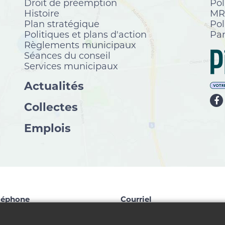
Droit de préemption
Pol
Histoire
MRC
Plan stratégique
Pol
Politiques et plans d'action
Par
Règlements municipaux
Séances du conseil
Services municipaux
Actualités
Collectes
Emplois
léphone
Courriel
9 827-1124
info@chelsea.ca