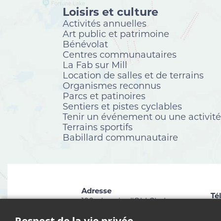
Loisirs et culture
Activités annuelles
Art public et patrimoine
Bénévolat
Centres communautaires
La Fab sur Mill
Location de salles et de terrains
Organismes reconnus
Parcs et patinoires
Sentiers et pistes cyclables
Tenir un événement ou une activité
Terrains sportifs
Babillard communautaire
Adresse
Té
100, chemin d'Old Chelsea
81
Chelsea (Québec) J9B 1C1