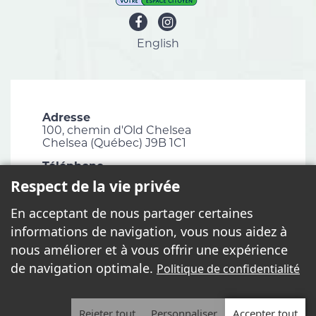
English
Adresse
100, chemin d'Old Chelsea
Chelsea (Québec) J9B 1C1
Téléphone
819 827-1124
Respect de la vie privée
Courriel
En acceptant de nous partager certaines
info@chelsea.ca
informations de navigation, vous nous aidez à
Télécopieur
nous améliorer et à vous offrir une expérience
819 827-2672
de navigation optimale.
Politique de confidentialité
Rejeter tout
Personnaliser
Accepter tout