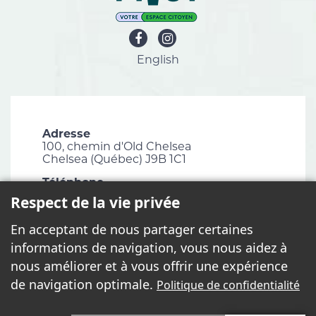
English
Adresse
100, chemin d'Old Chelsea
Chelsea (Québec) J9B 1C1
Téléphone
819 827-1124
Respect de la vie privée
Courriel
En acceptant de nous partager certaines
info@chelsea.ca
informations de navigation, vous nous aidez à
Télécopieur
nous améliorer et à vous offrir une expérience
819 827-2672
de navigation optimale.
Politique de confidentialité