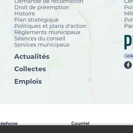
Demande de réclamation
Cen
Droit de préemption
Pol
Histoire
MRC
Plan stratégique
Pol
Politiques et plans d'action
Par
Règlements municipaux
Séances du conseil
Services municipaux
Actualités
Collectes
Emplois
léphone
Courriel
9 827-1124
info@chelsea.ca