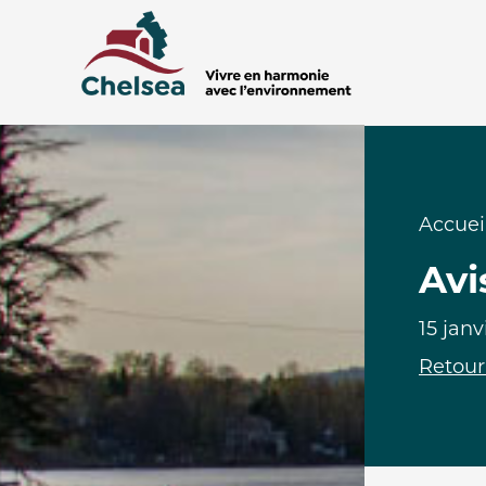
Accuei
Avi
15 janv
Retour 