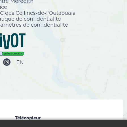
tre Meredith
ice
 des Collines-de-l'Outaouais
itique de confidentialité
amètres de confidentialité
EN
Télécopieur
819 827-2672