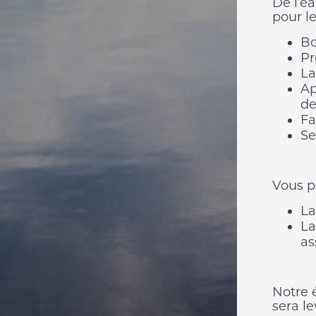
De l’e
pour le
Bo
Pr
La
Ap
de
Fa
Se
Vous po
La
La
as
Notre é
sera le