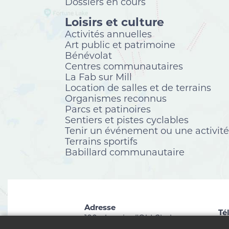
Dossiers en cours
Loisirs et culture
Activités annuelles
Art public et patrimoine
Bénévolat
Centres communautaires
La Fab sur Mill
Location de salles et de terrains
Organismes reconnus
Parcs et patinoires
Sentiers et pistes cyclables
Tenir un événement ou une activité
Terrains sportifs
Babillard communautaire
Adresse
Té
100, chemin d'Old Chelsea
81
Chelsea (Québec) J9B 1C1