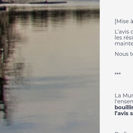
[Mise à
L’avis 
les rés
mainte
Nous t
***
La Mun
l'ense
bouill
l’avis 