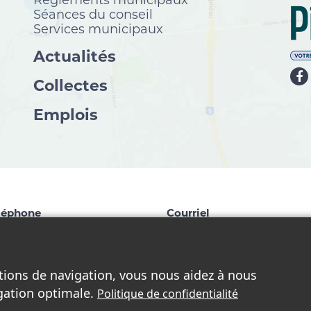
Règlements municipaux
Séances du conseil
Services municipaux
Actualités
Collectes
Emplois
léphone
Courriel
9 827-1124
info@chelsea.ca
tions de navigation, vous nous aidez à nous
igation optimale.
Politique de confidentialité