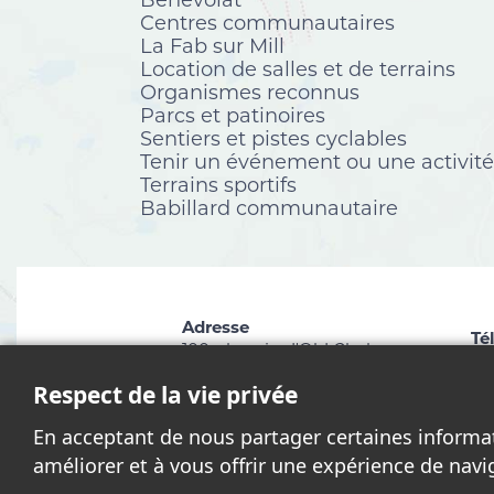
Bénévolat
Centres communautaires
La Fab sur Mill
Location de salles et de terrains
Organismes reconnus
Parcs et patinoires
Sentiers et pistes cyclables
Tenir un événement ou une activité
Terrains sportifs
Babillard communautaire
Adresse
Té
100, chemin d'Old Chelsea
81
Chelsea (Québec) J9B 1C1
Respect de la vie privée
En acceptant de nous partager certaines informa
améliorer et à vous offrir une expérience de nav