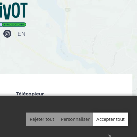
EN
Télécopieur
819 827-2672
Rejeter tout
Personnaliser
Accepter tout