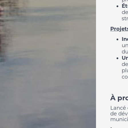
Ét
de
st
Projet
In
un
dura
Un
de
pl
co
À pr
Lancé 
de dév
munici