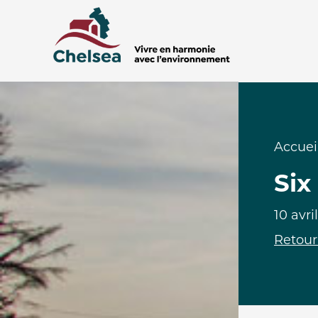
Accuei
Six
10 avri
Retour 