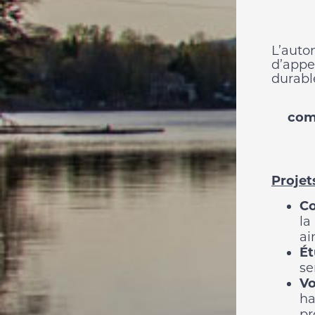
L’auto
d’appe
durable
com
Proje
Co
la
ai
Ét
se
Vo
ha
pr