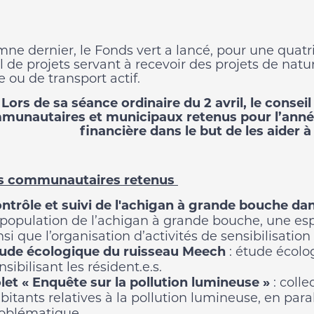
mne dernier, le Fonds vert a lancé, pour une quatri
l de projets servant à recevoir des projets de n
 ou de transport actif.
Lors de sa séance ordinaire du 2 avril, le conseil
munautaires et municipaux retenus pour l’année
financière dans le but de les aider à r
ts communautaires retenus
ntrôle et suivi de l'achigan à grande bouche da
 population de l’achigan à grande bouche, une es
nsi que l’organisation d’activités de sensibilisation
ude écologique du ruisseau Meech
: étude écol
nsibilisant les résident.e.s.
let « Enquête sur la pollution lumineuse »
:
colle
bitants relatives à la pollution lumineuse, en paral
oblématique.