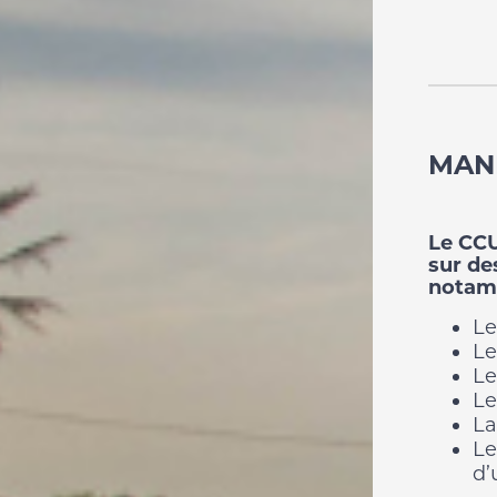
MAN
Le CC
sur de
notam
Le
Le
Le
Le
La
Le
d’