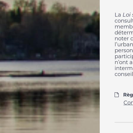
La
Loi
consul
membre
déterm
noter 
l’urba
person
partic
n’ont 
interm
conseil
Règ
Con