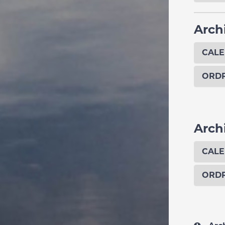
Arch
CALE
ORDR
Arch
CALE
ORDR