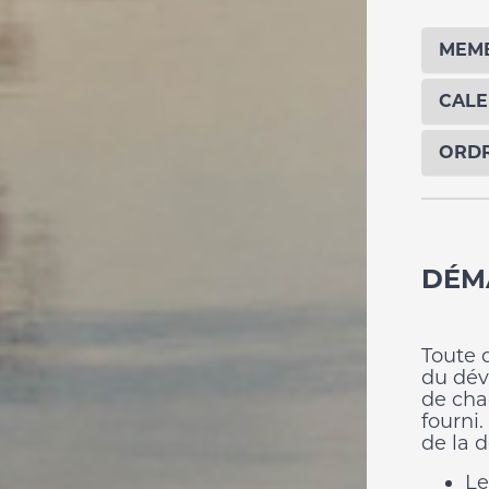
MEM
CALE
ORDR
DÉM
Toute 
du dév
de cha
fourni
de la 
Le