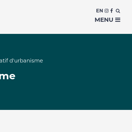
EN
MENU
atif d'urbanisme
sme