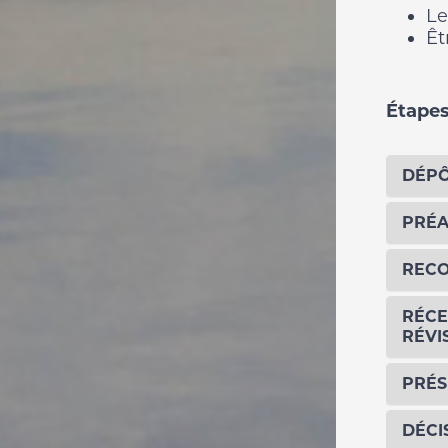
Le
Êt
Étapes
DÉPÔ
PRÉA
RECO
RÉCE
RÉVI
PRÉS
DÉCI