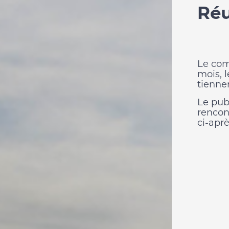
Réu
Le com
mois, 
tiennen
Le publ
rencont
ci-aprè