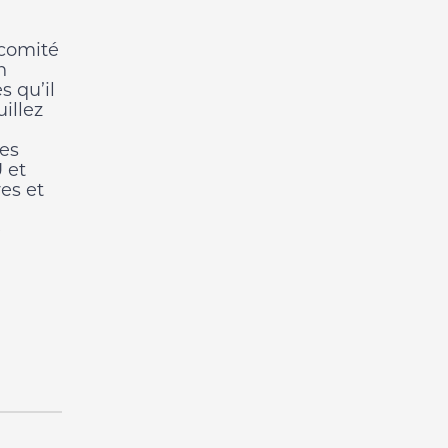
 comité
n
 qu’il
illez
es
 et
es et
e