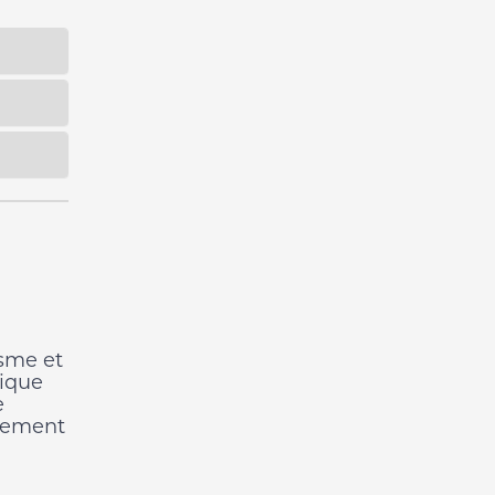
isme et
nique
e
itement