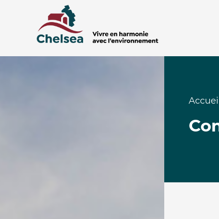
Accuei
Com