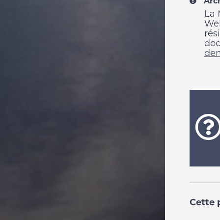
Arc
La 
Web
rés
doc
dem
Cette p